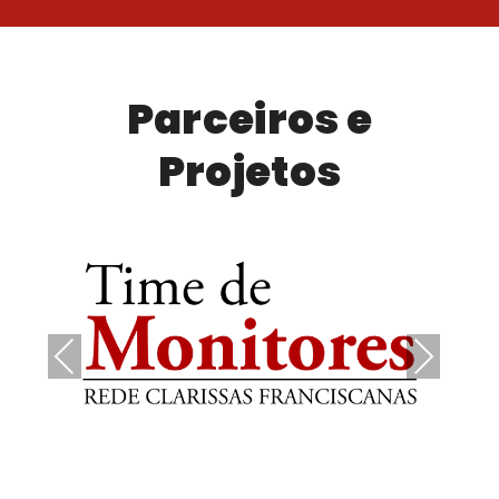
Parceiros e
Projetos
Pre
Nex
vio
t
us