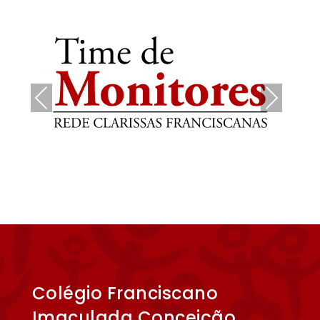
Pre
Nex
vio
t
us
Colégio Franciscano
Imaculada Conceição