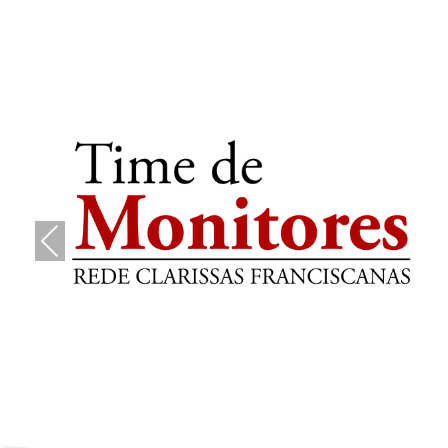
Pre
vio
us