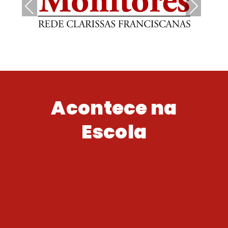
Pre
Nex
vio
t
us
Acontece na
Escola