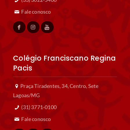
Nossos Diferenciais
→
Regimento Escolar
→
Livros Didáticos
→
Listas de Materiais
→
Colégio Franciscano
Imaculada Conceição