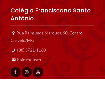
Lagoas/MG
(31) 3771-0100
Fale conosco
Colégio Franciscano
Sagrada Família
Av. Presidente Carlos Luz, 735, Belo
Horizonte/MG
(31) 3419-8918