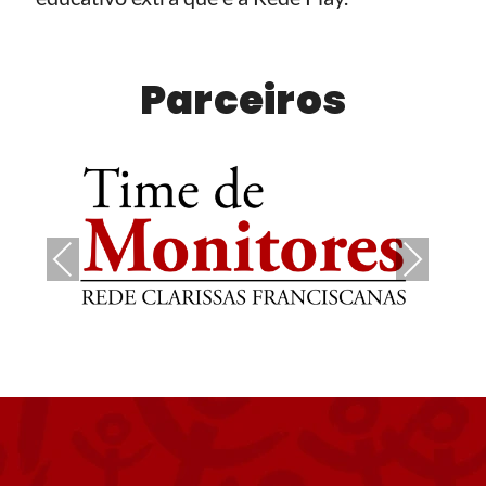
Parceiros
Pre
Nex
vio
t
us